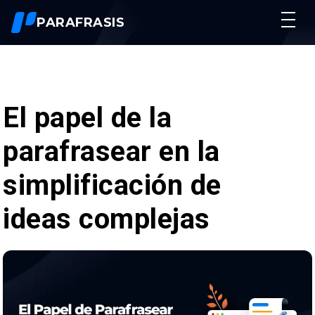
PARAFRASIS
Resumidor De Textos
Humanizar Texto
Nuevo
Parafrasear Textos
El papel de la
Reescribir Textos
parafrasear en la
Precios
Acceso
simplificación de
ideas complejas