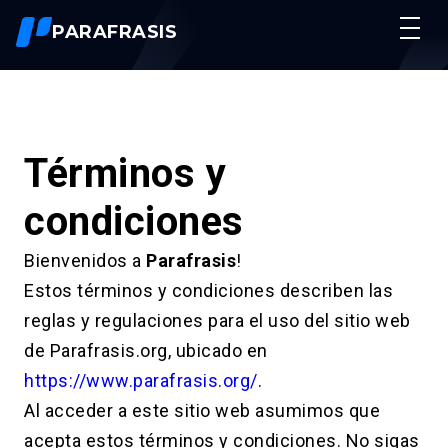
PARAFRASIS
Resumidor De Textos
Humanizar Texto
Nuevo
Parafrasear Textos
Términos y
Reescribir Textos
Charlar
condiciones
Precios
Bienvenidos a
Parafrasis
!
Acceso
Estos términos y condiciones describen las
reglas y regulaciones para el uso del sitio web
de Parafrasis.org, ubicado en
https://www.parafrasis.org/
.
Al acceder a este sitio web asumimos que
acepta estos términos y condiciones. No sigas