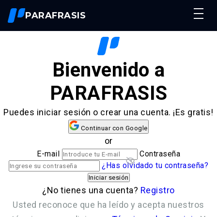
PARAFRASIS
Resumidor De Textos
Humanizar Texto
Nuevo
Bienvenido a
Parafrasear Textos
Reescribir Textos
PARAFRASIS
Precios
Puedes iniciar sesión o crear una cuenta. ¡Es gratis!
Acceso
Continuar con Google
or
E-mail
Contraseña
¿Has olvidado tu contraseña?
¿No tienes una cuenta?
Registro
Usted reconoce que ha leído y acepta nuestros