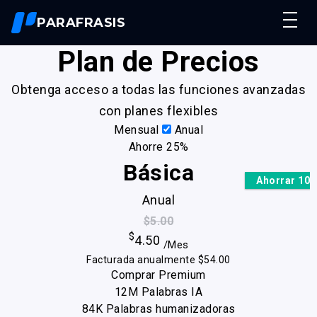
PARAFRASIS
Plan de Precios
Resumidor De Textos
Humanizar Texto
Nuevo
Obtenga acceso a todas las funciones avanzadas
Parafrasear Textos
con planes flexibles
Reescribir Textos
Mensual
Anual
Precios
Ahorre 25%
Básica
Acceso
Ahorrar 10
Anual
$5.00
$
4.50
/Mes
Facturada anualmente $54.00
Comprar Premium
12M Palabras IA
84K Palabras humanizadoras