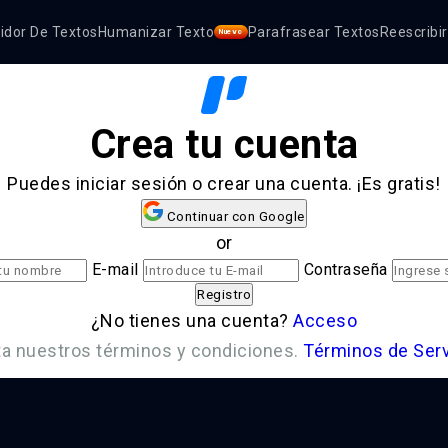
dor De Textos
Humanizar Texto
Parafrasear Textos
Reescribi
Nuevo
Crea tu cuenta
Puedes iniciar sesión o crear una cuenta. ¡Es gratis!
Continuar con Google
or
E-mail
Contraseña
Registro
¿No tienes una cuenta?
Acceso
ta nuestros términos y condiciones.
Términos de Serv