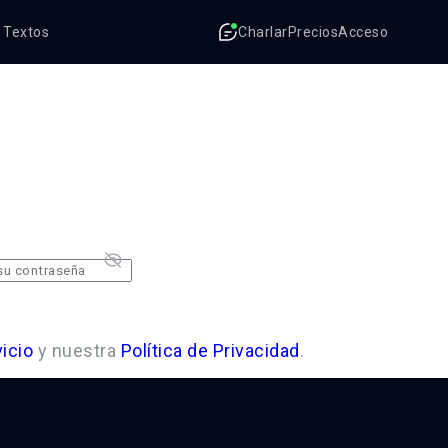
r Textos
Charlar
Precios
Acceso
icio
y nuestra
Política de Privacidad
.